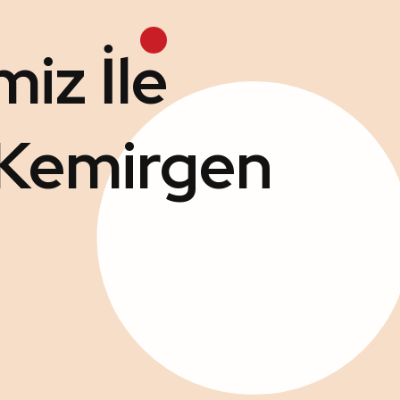
iz İle
 Kemirgen