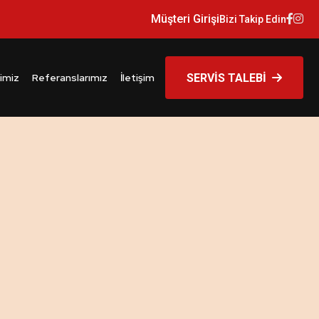
Müşteri Girişi
Bizi Takip Edin
imiz
Referanslarımız
İletişim
SERVİS TALEBİ