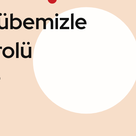
rübemizle
rolü
m