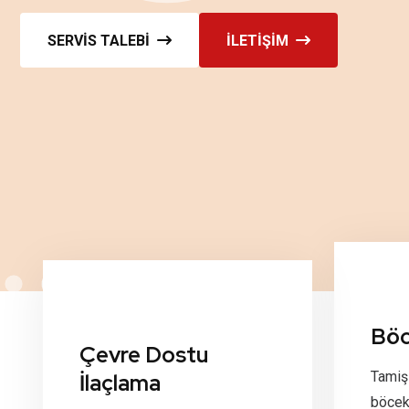
SERVIS TALEBI
İLETIŞIM
Böc
Çevre Dostu
Tamiş 
İlaçlama
böcek 