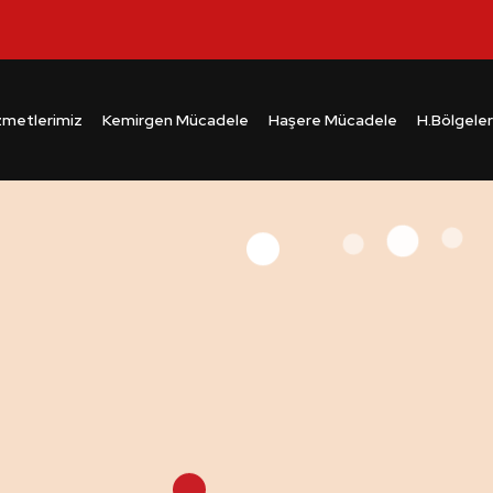
zmetlerimiz
Kemirgen Mücadele
Haşere Mücadele
H.Bölgeler