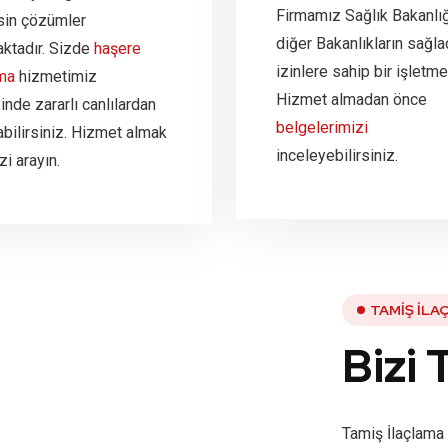
Firmamız Sağlık Bakanlığ
sin çözümler
diğer Bakanlıkların sağla
ktadır. Sizde
haşere
izinlere sahip bir işletme
ama
hizmetimiz
Hizmet almadan önce
nde zararlı canlılardan
belgelerimizi
abilirsiniz. Hizmet almak
inceleyebilirsiniz.
zi arayın.
TAMIŞ İLA
Bizi 
Tamiş İlaçlama