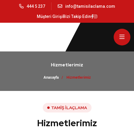
444 5 237
info@tamisilaclama.com
Müşteri Girişi
Bizi Takip Edin
Hizmetlerimiz
Anasayfa
Hizmetlerimiz
TAMIŞ İLAÇLAMA
Hizmetlerimiz