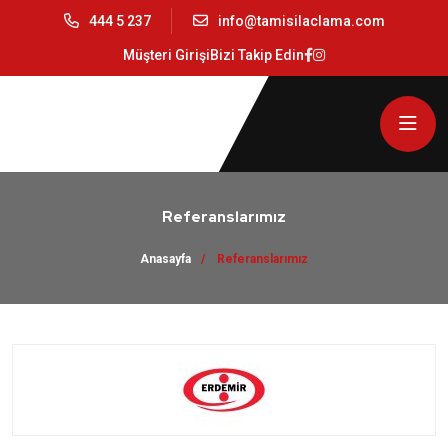
444 5 237
info@tamisilaclama.com
Müşteri Girişi
Bizi Takip Edin
Referanslarımız
Anasayfa
Referanslarımız