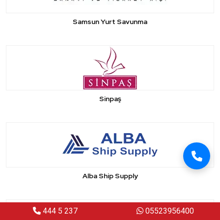
Samsun Yurt Savunma
Sinpaş
Alba Ship Supply
444 5 237
05523956400