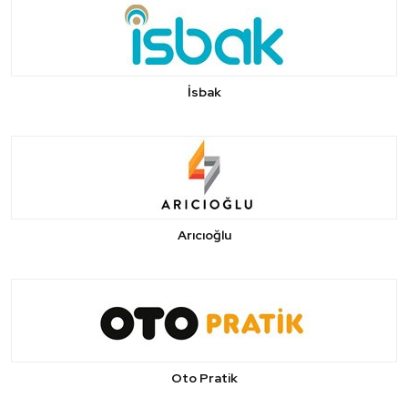
İsbak
Arıcıoğlu
Oto Pratik