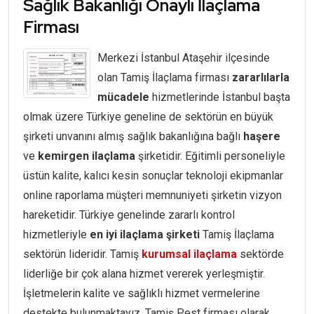
Sağlık Bakanlığı Onaylı İlaçlama
Firması
Merkezi İstanbul Ataşehir ilçesinde
olan Tamiş İlaçlama firması
zararlılarla
mücadele
hizmetlerinde İstanbul başta
olmak üzere Türkiye geneline de sektörün en büyük
şirketi unvanını almış sağlık bakanlığına bağlı
haşere
ve
kemirgen ilaçlama
şirketidir. Eğitimli personeliyle
üstün kalite, kalıcı kesin sonuçlar teknoloji ekipmanlar
online raporlama müşteri memnuniyeti şirketin vizyon
hareketidir. Türkiye genelinde zararlı kontrol
hizmetleriyle
en iyi ilaçlama şirketi
Tamiş İlaçlama
sektörün lideridir. Tamiş
kurumsal ilaçlama
sektörde
liderliğe bir çok alana hizmet vererek yerleşmiştir.
İşletmelerin kalite ve sağlıklı hizmet vermelerine
destekte bulunmaktayız. Tamiş Pest firması olarak