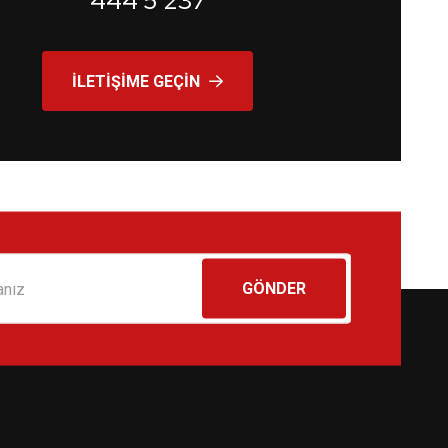
444 5 237
İLETIŞIME GEÇIN
GÖNDER