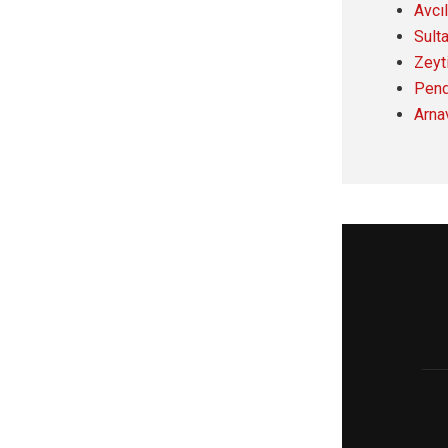
Avcı
Sult
Zeyt
Pend
Arna