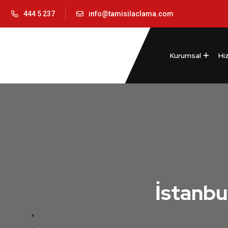
444 5 237
info@tamisilaclama.com
Kurumsal
Hi
İstanbu