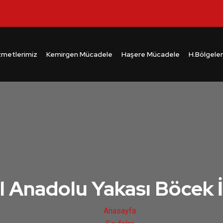
zmetlerimiz
Kemirgen Mücadele
Haşere Mücadele
H.Bölgeler
l Anadolu Yakası Böcek 
Anasayfa