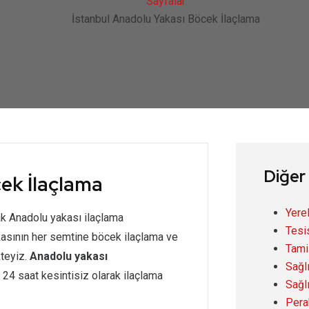
Sayfalar
İstanbul Anadolu Yakası Böcek İlaçlama
Diğer
ek İlaçlama
Yere
k Anadolu yakası ilaçlama
Tesi
kasının her semtine böcek ilaçlama ve
Tami
teyiz.
Anadolu yakası
Sağl
 24 saat kesintisiz olarak ilaçlama
Sağl
Pera