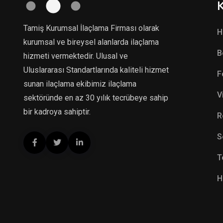
Tamiş Kurumsal İlaçlama Firması olarak
H
kurumsal ve bireysel alanlarda ilaçlama
B
hizmeti vermektedir. Ulusal ve
Uluslararası Standartlarında kaliteli hizmet
F
sunan ilaçlama ekibimiz ilaçlama
V
sektöründe en az 30 yılık tecrübeye sahip
bir kadroya sahiptir.
R
S
T
H