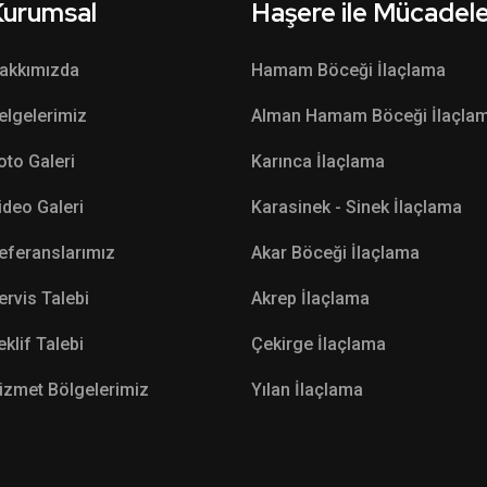
Kurumsal
Haşere ile Mücadel
akkımızda
Hamam Böceği İlaçlama
elgelerimiz
Alman Hamam Böceği İlaçla
oto Galeri
Karınca İlaçlama
ideo Galeri
Karasinek - Sinek İlaçlama
eferanslarımız
Akar Böceği İlaçlama
ervis Talebi
Akrep İlaçlama
eklif Talebi
Çekirge İlaçlama
izmet Bölgelerimiz
Yılan İlaçlama