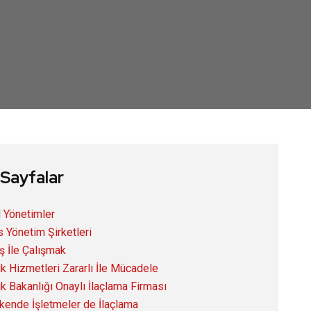
 Sayfalar
l Yönetimler
s Yönetim Şirketleri
ş İle Çalışmak
ık Hizmetleri Zararlı İle Mücadele
ık Bakanlığı Onaylı İlaçlama Firması
kende İşletmeler de İlaçlama