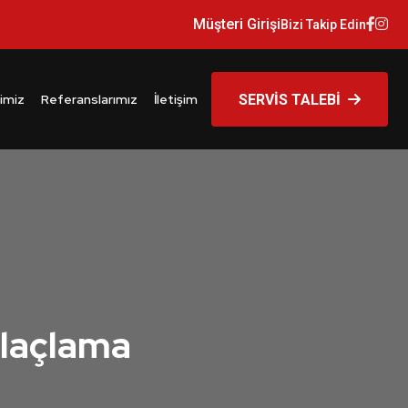
Müşteri Girişi
Bizi Takip Edin
imiz
Referanslarımız
İletişim
SERVİS TALEBİ
İlaçlama