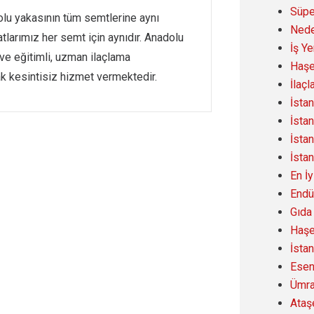
Süpe
lu yakasının tüm semtlerine aynı
Nede
tlarımız her semt için aynıdır. Anadolu
İş Ye
ve eğitimli, uzman ilaçlama
Haşe
ak kesintisiz hizmet vermektedir.
İlaç
İsta
İsta
İsta
İsta
En İy
Endü
Gıda
Haşe
İsta
Esen
Ümra
Ataş