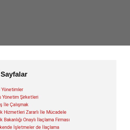
 Sayfalar
l Yönetimler
s Yönetim Şirketleri
ş İle Çalışmak
ık Hizmetleri Zararlı İle Mücadele
ık Bakanlığı Onaylı İlaçlama Firması
kende İşletmeler de İlaçlama