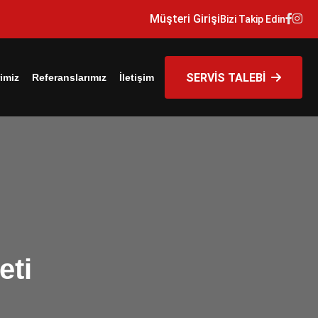
Müşteri Girişi
Bizi Takip Edin
SERVİS TALEBİ
imiz
Referanslarımız
İletişim
eti