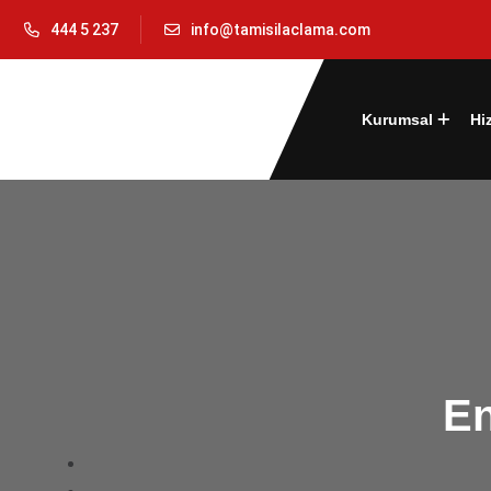
444 5 237
info@tamisilaclama.com
Kurumsal
Hi
En