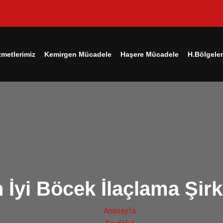
zmetlerimiz
Kemirgen Mücadele
Haşere Mücadele
H.Bölgeler
 İyi Böcek İlaçlama Şirk
Anasayfa