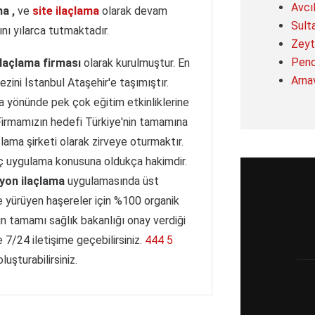
Avcı
a ,
ve
site ilaçlama
olarak devam
Sult
nı yılarca tutmaktadır.
Zeyt
Pend
ilaçlama firması
olarak kurulmuştur. En
Arna
zini İstanbul Ataşehir'e taşımıştır.
 yönünde pek çok eğitim etkinliklerine
 Firmamızın hedefi Türkiye'nin tamamına
lama şirketi olarak zirveye oturmaktır.
laç uygulama konusuna oldukça hakimdir.
yon ilaçlama
uygulamasında üst
 yürüyen haşereler için %100 organik
ın tamamı sağlık bakanlığı onay verdiği
e 7/24 iletişime geçebilirsiniz.
444 5
uşturabilirsiniz.