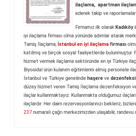
ilaçlama,
apartman ilaçlam
ederek takip ve raporlamaları
Firmamız ilk olarak
Kadıköy 
iyi ilaçlama firması olma yönünde adımlar atarak merke
Tamiş İlaçlama,
İstanbul en iyi ilaçlama
firması
olma
katılmış ve birçok sosyal faaliyetlerde bulunmuştur.
hizmet vermek ilaçlama sektöründe en iyi Türkiye ilaç
Biyosidal ürün kulanım eğitimlerini almış personele i
İstanbul ve Türkiye genelinde
haşere
ve
dezenfeksi
düzey hizmet veren Tamiş İlaçlama dezenfeksiyon ve
ilaçlar kullanmaktayız. Kullanmakta olduğumuz ilaçlar
ilaçlardır. Her daim rezervasyonlarınızı bekleriz, bizler
237
numaralı çağrı merkezimizden ulaşabilir, randevu ol