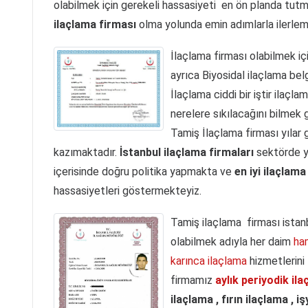
olabilmek için gerekeli hassasiyeti en ön planda tut
ilaçlama firması
olma yolunda emin adımlarla ilerlem
İlaçlama firması olabilmek iç
ayrıca Biyosidal ilaçlama be
İlaçlama ciddi bir iştir ilaçla
nerelere sıkılacağını bilmek g
Tamiş İlaçlama firması yılar
kazımaktadır.
İstanbul ilaçlama firmaları
sektörde y
içerisinde doğru politika yapmakta ve
en iyi ilaçlama 
hassasiyetleri göstermekteyiz.
Tamiş ilaçlama firması istanb
olabilmek adıyla her daim
ha
karınca ilaçlama
hizmetlerini 
firmamız
aylık periyodik il
ilaçlama ,
fırın ilaçlama ,
iş