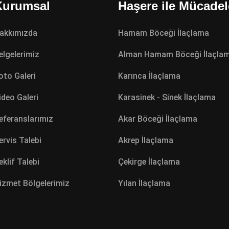
Kurumsal
Haşere ile Mücadel
akkımızda
Hamam Böceği İlaçlama
elgelerimiz
Alman Hamam Böceği İlaçla
oto Galeri
Karınca İlaçlama
ideo Galeri
Karasinek - Sinek İlaçlama
eferanslarımız
Akar Böceği İlaçlama
ervis Talebi
Akrep İlaçlama
eklif Talebi
Çekirge İlaçlama
izmet Bölgelerimiz
Yılan İlaçlama