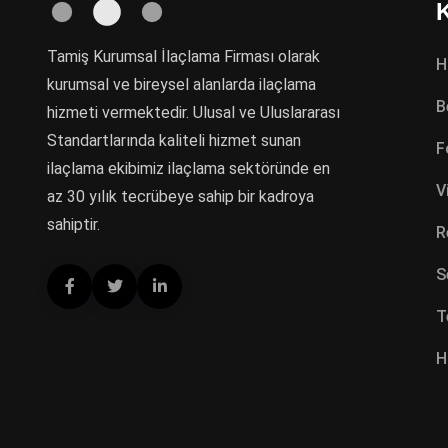
Tamiş Kurumsal İlaçlama Firması olarak
H
kurumsal ve bireysel alanlarda ilaçlama
B
hizmeti vermektedir. Ulusal ve Uluslararası
Standartlarında kaliteli hizmet sunan
F
ilaçlama ekibimiz ilaçlama sektöründe en
V
az 30 yılık tecrübeye sahip bir kadroya
sahiptir.
R
S
T
H