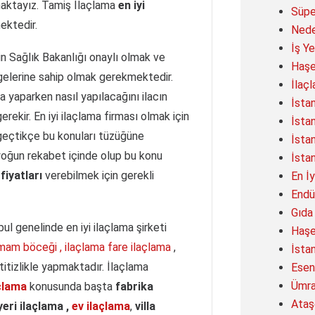
maktayız. Tamiş İlaçlama
en iyi
Süpe
ektedir.
Nede
İş Y
in Sağlık Bakanlığı onaylı olmak ve
Haşe
lgelerine sahip olmak gerekmektedir.
İlaç
ma yaparken nasıl yapılacağını ilacın
İsta
erekir. En iyi ilaçlama firması olmak için
İsta
 geçtikçe bu konuları tüzüğüne
İsta
oğun rekabet içinde olup bu konu
İsta
fiyatları
verebilmek için gerekli
En İ
Endü
Gıda
ul genelinde en iyi ilaçlama şirketi
Haşe
mam böceği , ilaçlama
fare ilaçlama
,
İsta
titizlikle yapmaktadır. İlaçlama
Esen
Ümra
açlama
konusunda başta
fabrika
Ataş
yeri ilaçlama ,
ev ilaçlama
,
villa