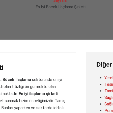
Sayfalar
En İyi Böcek İlaçlama Şirketi
Diğer
ti
Yere
k,
B
öcek İlaçlama
sektöründe en iyi
Tesi
li olan titizliği ön görmekte olan
Tami
almaktadır.
En iyi ilaçlama şirketi
Sağl
met sunmak bizim önceliğimizdir. Tamiş
Sağl
 Bunları yaparken ve sektörde iddialı
Pera