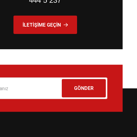
444 5 237
İLETIŞIME GEÇIN
GÖNDER