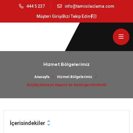
444 5 237
info@tamisilaclama.com
Müşteri Girişi
Bizi Takip Edin
Hizmet Bölgelerimiz
Anasayfa
Hizmet Bölgelerimiz
Küçükçekmece Haşere ve Kemirgen Kontrolü
İçerisindekiler