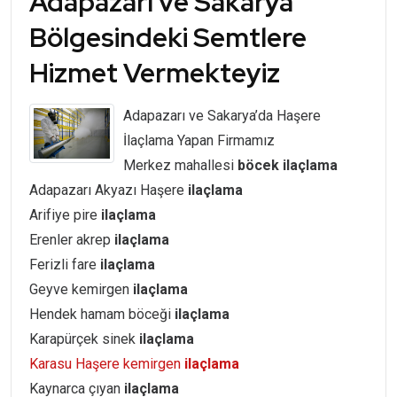
Adapazarı ve Sakarya
Bölgesindeki Semtlere
Hizmet Vermekteyiz
Adapazarı ve Sakarya’da Haşere
İlaçlama Yapan Firmamız
Merkez mahallesi
böcek ilaçlama
Adapazarı Akyazı Haşere
ilaçlama
Arifiye pire
ilaçlama
Erenler akrep
ilaçlama
Ferizli fare
ilaçlama
Geyve kemirgen
ilaçlama
Hendek hamam böceği
ilaçlama
Karapürçek sinek
ilaçlama
Karasu Haşere kemirgen
ilaçlama
Kaynarca çıyan
ilaçlama