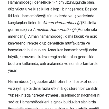
Hamamböceği, genellikle 1-4 cm uzunluğunda olan,
düz vücutlu ve kısa kıllarla kaplı bir haşeredir. Başlıca
iki farklı hamamböceği türü evlerde ve iş yerlerinde
karşılaşılan türlerdir:
Alman Hamamböceği
(Blattella
germanica) ve
Amerikan Hamamböceği
(Periplaneta
americana). Alman hamamböceği, daha küçük ve açık
kahverengi renkte olup genellikle mutfaklarda ve
banyolarda bulunurken; Amerikan hamamböceği daha
büyük, kırmızımsı kahverengi renkte olup genellikle
bodrum katlarında, çatı aralarında ve nemli ortamlarda
yaşar.
Hamamböceği, geceleri aktif olan, hızlı hareket eden
ve zayıf ışıkta daha fazla etkinlik gösteren bir canlıdır.
Yüksek hızda hareket etmeleri, insanlardan kaçmalarını
sağlar. Hamamböcekleri, sığınak buldukları alanlarda
üreyebilir, yiyecek ve su kaynaklarını kirletebilir, çeşitli