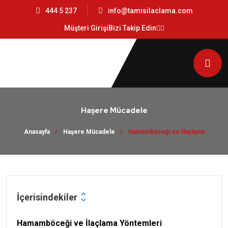
444 5 237
info@tamisilaclama.com
Müşteri Girişi
Bizi Takip Edin
Haşere Mücadele
Anasayfa
Haşere Mücadele
Hamamböceği ve İlaçlama
İçerisindekiler
Hamamböceği ve İlaçlama Yöntemleri